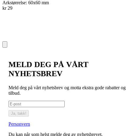
Arkstørrelse: 60x60 mm
A
kr 29
k
MELD DEG PÅ VÅRT
NYHETSBREV
Meld deg på vårt nyhetsbrev og motta ekstra gode rabatter og
tilbud.
Ja, takk!
Personvern
Du kan når som helst melde deg av nyhetsbrevet.