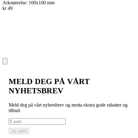
Arkstørrelse: 100x100 mm
A
kr 49
I
k
MELD DEG PÅ VÅRT
NYHETSBREV
Meld deg på vårt nyhetsbrev og motta ekstra gode rabatter og
tilbud.
Ja, takk!