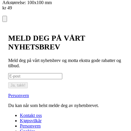
Arkstørrelse: 100x100 mm
A
kr 49
I
k
MELD DEG PÅ VÅRT
NYHETSBREV
Meld deg på vårt nyhetsbrev og motta ekstra gode rabatter og
tilbud.
Ja, takk!
Personvern
Du kan når som helst melde deg av nyhetsbrevet.
Kontakt oss
Kjøpsvilkår
Personvern