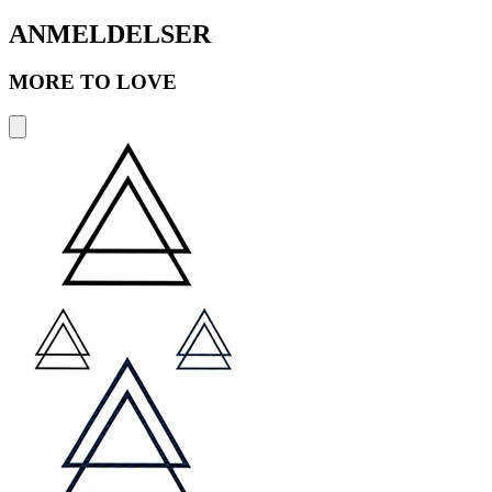
ANMELDELSER
MORE TO LOVE
S
A
k