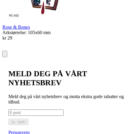
A
k
Rose & Bones
Arkstørrelse: 105x60 mm
kr 29
MELD DEG PÅ VÅRT
NYHETSBREV
Meld deg på vårt nyhetsbrev og motta ekstra gode rabatter og
tilbud.
Ja, takk!
Personvern