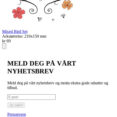
Mixed Bird Set
S
Arkstørrelse: 210x150 mm
A
kr 69
k
MELD DEG PÅ VÅRT
NYHETSBREV
Meld deg på vårt nyhetsbrev og motta ekstra gode rabatter og
tilbud.
Ja, takk!
Personvern