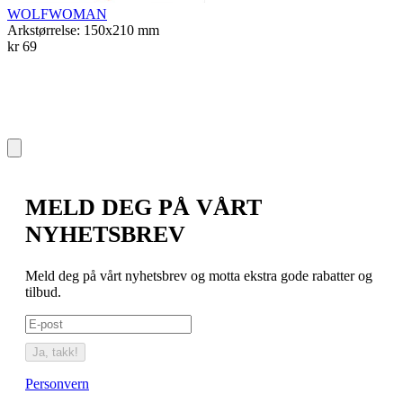
WOLFWOMAN
Arkstørrelse: 150x210 mm
kr 69
T
A
k
MELD DEG PÅ VÅRT
NYHETSBREV
Meld deg på vårt nyhetsbrev og motta ekstra gode rabatter og
tilbud.
Ja, takk!
Personvern