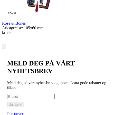
A
k
Rose & Bones
Arkstørrelse: 105x60 mm
kr 29
MELD DEG PÅ VÅRT
NYHETSBREV
Meld deg på vårt nyhetsbrev og motta ekstra gode rabatter og
tilbud.
Ja, takk!
Personvern