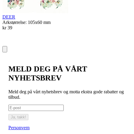
A
k
DEER
Arkstørrelse: 105x60 mm
kr 39
MELD DEG PÅ VÅRT
NYHETSBREV
Meld deg på vårt nyhetsbrev og motta ekstra gode rabatter og
tilbud.
Ja, takk!
Personvern